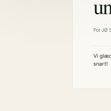
un
For JØ 
Vi glæd
snart!