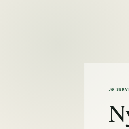
JØ SERV
N