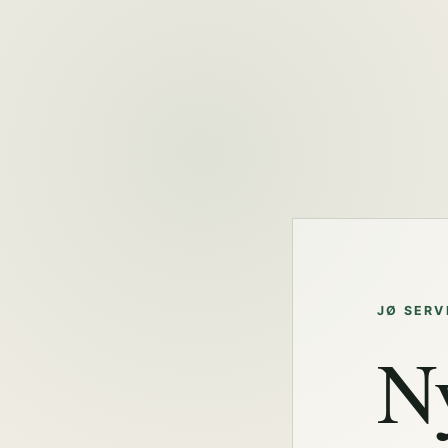
JØ SERV
N