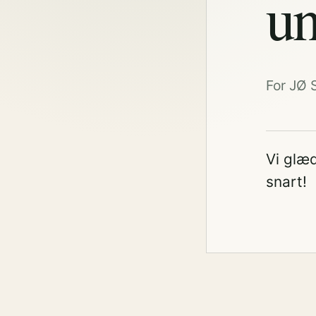
un
For JØ 
Vi glæd
snart!