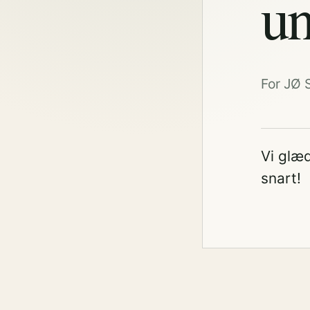
un
For JØ 
Vi glæd
snart!