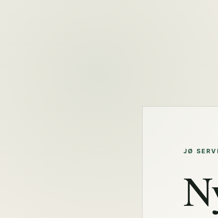
JØ SERV
N