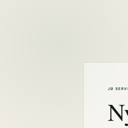
JØ SERV
N