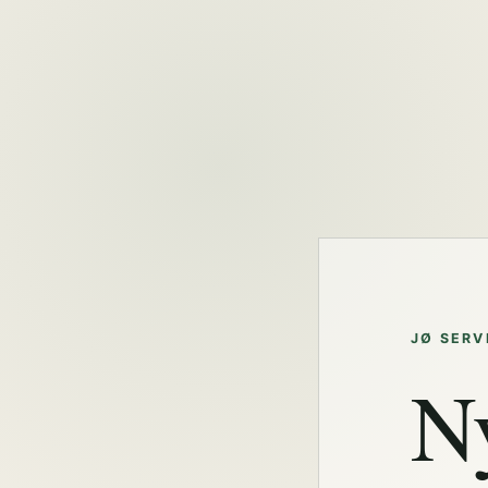
JØ SERV
N