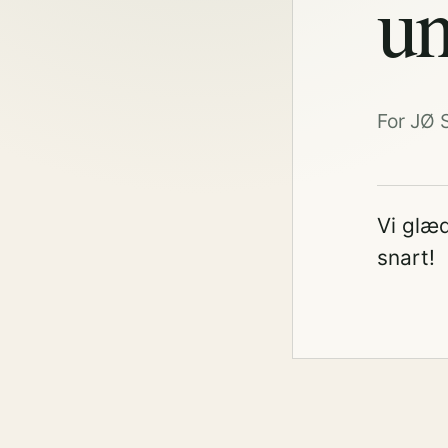
un
For JØ 
Vi glæd
snart!