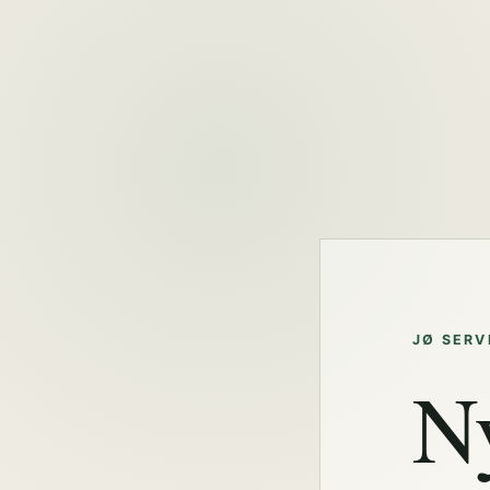
JØ SERV
N