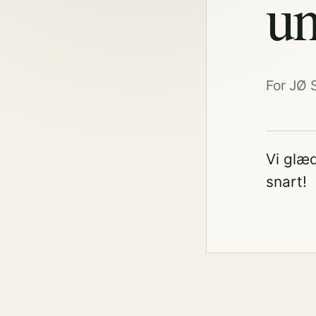
un
For JØ 
Vi glæd
snart!