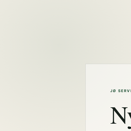
JØ SERV
N