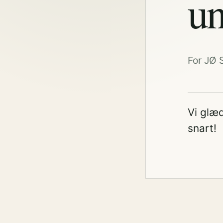
un
For JØ 
Vi glæd
snart!