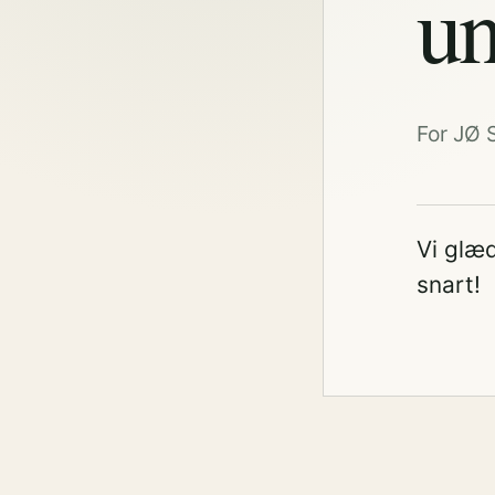
un
For JØ 
Vi glæd
snart!