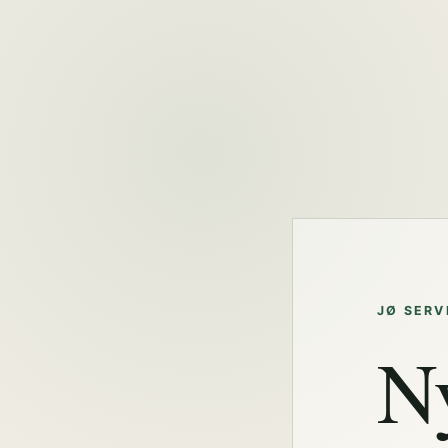
JØ SERV
N