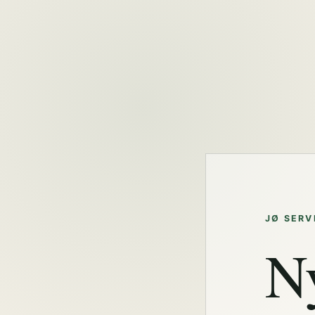
JØ SERV
N