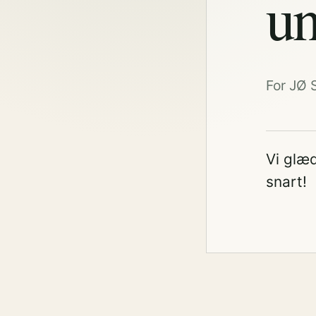
un
For JØ 
Vi glæd
snart!