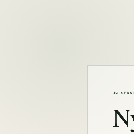
JØ SERV
N