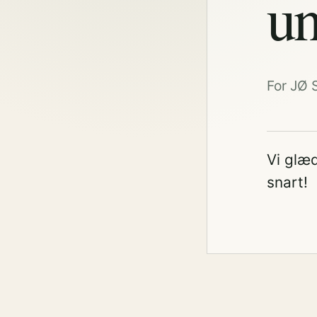
un
For JØ 
Vi glæd
snart!