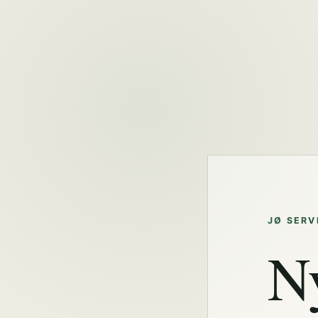
JØ SERV
N