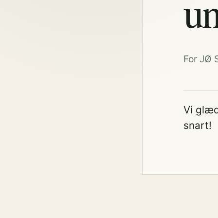
un
For JØ 
Vi glæd
snart!